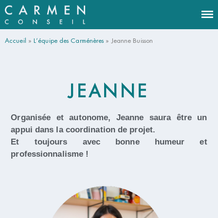
Cabinet de conseil en pilotage de projets IT
CARMEN CONSEIL
et management de transition à Bordeaux
Accueil
»
L’équipe des Carménères
»
Jeanne Buisson
Histoire
JEANNE
Offres
Témoignages
Organisée et autonome, Jeanne saura être un
Equipe
appui dans la coordination de projet.
Blog
Et toujours avec bonne humeur et
Rejoignez-nous
professionnalisme
!
Contact
LinkedIn