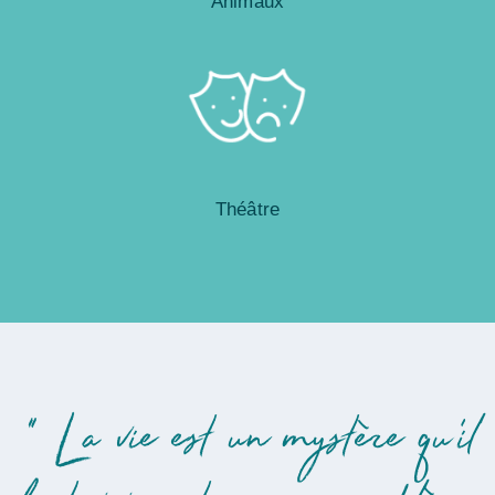
Animaux
Théâtre
" La vie est un mystère qu'il